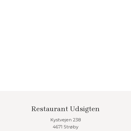
Restaurant Udsigten​
Kystvejen 238
​4671 Strøby