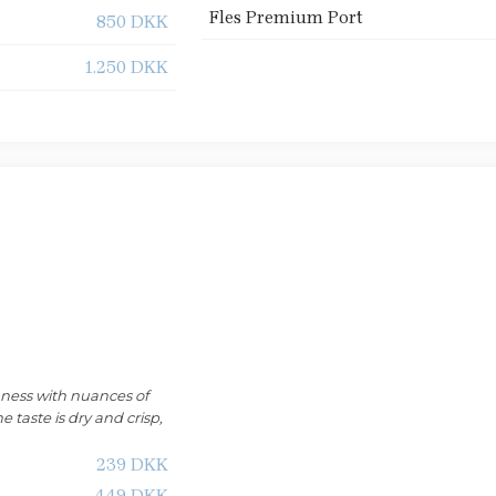
Fles Premium Port
​850 DKK
​1.250 DKK
chness with nuances of
 taste is dry and crisp,
239 DKK
449 DKK