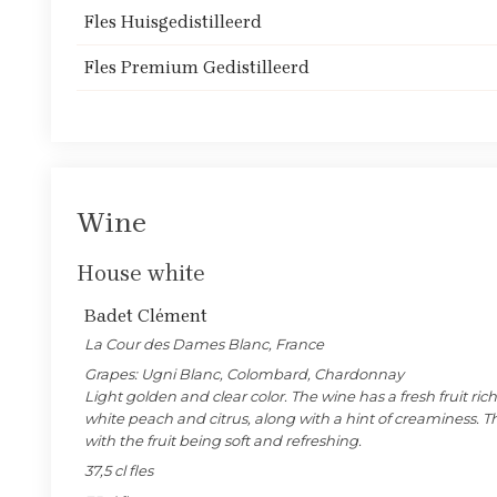
Fles Huisgedistilleerd
Fles Premium Gedistilleerd
Wine
House white
Badet Clément
La Cour des Dames Blanc, France
Grapes: Ugni Blanc, Colombard, Chardonnay
Light golden and clear color. The wine has a fresh fruit ri
white peach and citrus, along with a hint of creaminess. The
with the fruit being soft and refreshing.
37,5 cl fles