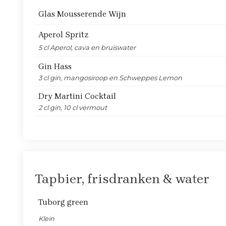
Glas Mousserende Wijn
Aperol Spritz
5 cl Aperol, cava en bruiswater
Gin Hass
3 cl gin, mangosiroop en Schweppes Lemon
Dry Martini Cocktail
2 cl gin, 10 cl vermout
Tapbier, frisdranken & water
Tuborg green
Klein